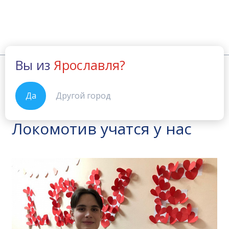
Вы из
Ярославля?
Новости
Будущие звезды ХК Локомотив учатся
Главная
30.03.2021
Да
Другой город
Будущие звезды ХК
Локомотив учатся у нас