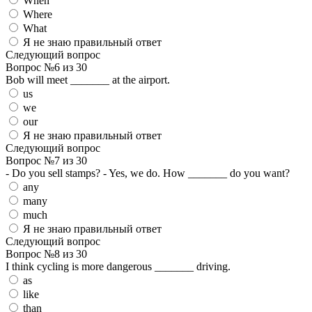
When
Where
What
Я не знаю правильный ответ
Следующий вопрос
Вопрос №6 из 30
Bob will meet _______ at the airport.
us
we
our
Я не знаю правильный ответ
Следующий вопрос
Вопрос №7 из 30
- Do you sell stamps? - Yes, we do. How _______ do you want?
any
many
much
Я не знаю правильный ответ
Следующий вопрос
Вопрос №8 из 30
I think cycling is more dangerous _______ driving.
as
like
than