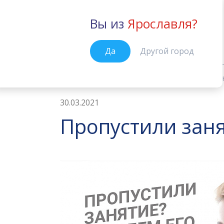
Вы из
Ярославля?
Ярославль
Да
Другой город
Новости
Пропустили занятие? В
Главная
30.03.2021
Пропустили заня