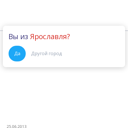
Вы из
Ярославля?
Новости
Ярославль
Главная
William Journal
Да
Другой город
25.06.2013