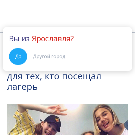
Вы из
Ярославля?
Новости
Дарим месяц обучения для тех, кто 
Главная
11.06.2021
Да
Другой город
Дарим месяц обучения
для тех, кто посещал
лагерь