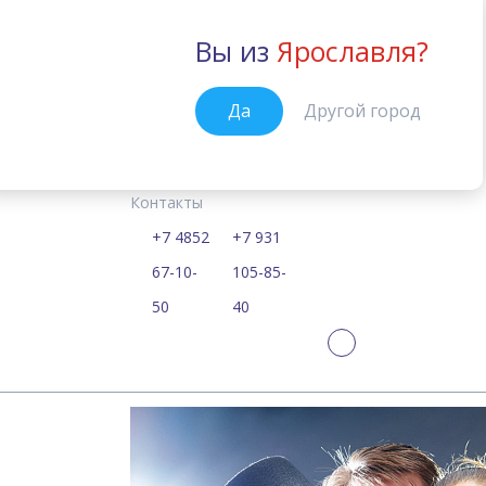
Вы из
Ярославля?
Ярославль
Да
Другой город
Курсы
Цены
Расписание
Новости
График работы школ в 
Главная
Контакты
21.12.2021
+7 4852
+7 931
График работы 
67-10-
105-85-
50
40
праздники